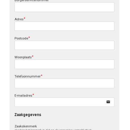
Burgerservicenummer
Adres
Postcode
Woonplaats
Telefoonnummer
E-mailadres
email
Zaakgegevens
Zaakskenmerk