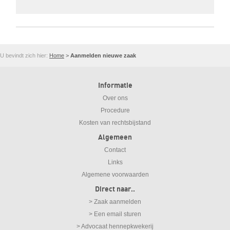
U bevindt zich hier:
Home
>
Aanmelden nieuwe zaak
Informatie
Over ons
Procedure
Kosten van rechtsbijstand
Algemeen
Contact
Links
Algemene voorwaarden
Direct naar..
> Zaak aanmelden
> Een email sturen
> Advocaat hennepkwekerij