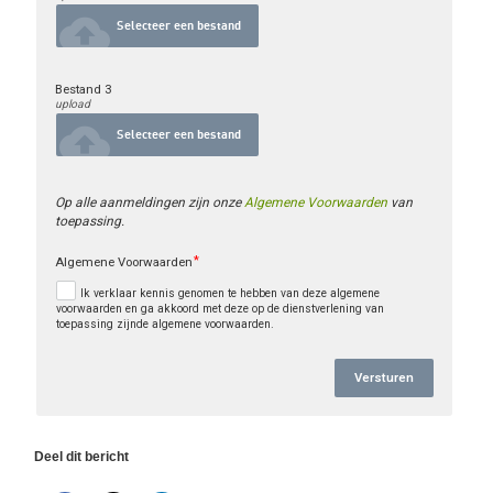
cloud_upload
Selecteer een bestand
Bestand 3
upload
cloud_upload
Selecteer een bestand
Op alle aanmeldingen zijn onze 
Algemene Voorwaarden
 van 
toepassing.
Algemene Voorwaarden
Ik verklaar kennis genomen te hebben van deze algemene
voorwaarden en ga akkoord met deze op de dienstverlening van
toepassing zijnde algemene voorwaarden.
Versturen
Deel dit bericht