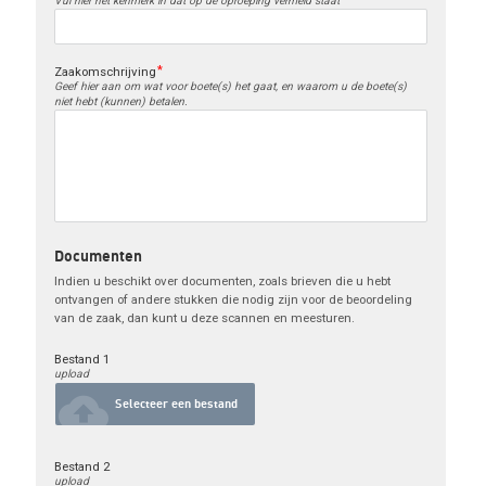
Vul hier het kenmerk in dat op de oproeping vermeld staat
Zaakomschrijving
Geef hier aan om wat voor boete(s) het gaat, en waarom u de boete(s)
niet hebt (kunnen) betalen.
Documenten
Indien u beschikt over documenten, zoals brieven die u hebt 
ontvangen of andere stukken die nodig zijn voor de beoordeling 
van de zaak, dan kunt u deze scannen en meesturen.
Bestand 1
upload
cloud_upload
Selecteer een bestand
Bestand 2
upload