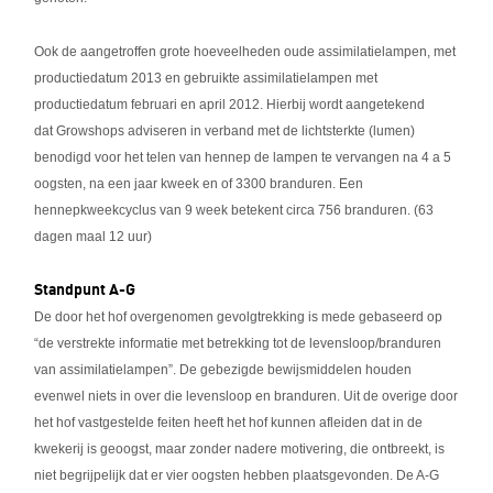
Ook de aangetroffen grote hoeveelheden oude assimilatielampen, met
productiedatum 2013 en gebruikte assimilatielampen met
productiedatum februari en april 2012. Hierbij wordt aangetekend
dat
Growshops adviseren in verband met de lichtsterkte (lumen)
benodigd voor het telen van hennep de lampen te vervangen na 4 a 5
oogsten, na een jaar kweek en of 3300 branduren. Een
hennepkweekcyclus van 9 week betekent circa 756 branduren. (63
dagen maal 12 uur)
Standpunt A-G
De door het hof overgenomen gevolgtrekking is mede gebaseerd op
“de verstrekte informatie met betrekking tot de levensloop/branduren
van assimilatielampen”. De gebezigde bewijsmiddelen houden
evenwel niets in over die levensloop en branduren. Uit de overige door
het hof vastgestelde feiten heeft het hof kunnen afleiden dat in de
kwekerij is geoogst, maar zonder nadere motivering, die ontbreekt, is
niet begrijpelijk dat er vier oogsten hebben plaatsgevonden. De A-G