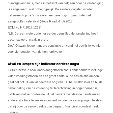
plaatsgevonden is, mede in het licht van hetgeen door de verdediging
is aangevoerd, niet onbegrijpelijk. De eerdere oogsten worden
gebaseerd op de “indicatoren eerdere oogst”, waaronder het
aangetroffen vele afval (Hoge Raad, 4 juli 2017,
ECLI:NL:HR:2017:1213)
N.B. Dat een meteropnemer eerder geen illegale aansluiting heeft
geconstateerd, maakt niet uit.
De A-G kwam tot een andere conclusie en vond het bewijs te weinig
voor vier oogsten van de hennepkwekerij
Afval en lampen zijn indicator eerdere oogst
Gezien het vele afval dat is aangetroffen zoals onder andere vier lege
vaten voedingsstoffen en een groot aantal oude assimilatielampen
gaat het hof uit van vier eerdere oogsten. Uit het strafdossier en bij de
behandeling van de vordering ter terechtzitting in hoger beroep is
gebleken dat veroordeelde uit het bewezenverklaarde handelen en
andere strafbare feiten waaromtrent voldoende aanwijzingen bestaan
dat zij door de veroordeelde zijn begaan, financieel voordeel heeft
genoten.