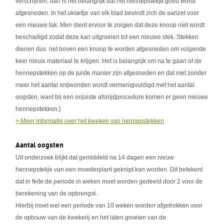
verschijnen, dan is het belangrijk dat het hennepstekje goed wordt
afgesneden. In het okseltje van elk blad bevindt zich de aanzet voor
een nieuwe tak. Men dient ervoor te zorgen dat deze knoop niet wordt
beschadigd zodat deze kan uitgroeien tot een nieuwe stek. Stekken
dienen dus net boven een knoop te worden afgesneden om volgende
keer nieuw materiaal te krijgen. Het is belangrijk om na te gaan of de
hennepstekken op de juiste manier zijn afgesneden en dat niet zonder
meer het aantal snijwonden wordt vermenigvuldigd met het aantal
oogsten, want bij een onjuiste afsnijdprocedure komen er geen nieuwe
hennepstekken.]
> Meer informatie over het kweken van hennepstekken
Aantal oogsten
Uit onderzoek blijkt dat gemiddeld na 14 dagen een nieuw
hennepstekje van een moederplant geknipt kan worden. Dit betekent
dat in feite de periode in weken moet worden gedeeld door 2 voor de
berekening van de opbrengst.
Hierbij moet wel een periode van 10 weken worden afgetrokken voor
de opbouw van de kwekerij en het laten groeien van de