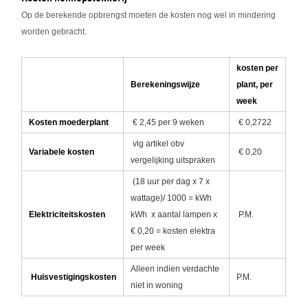
Op de berekende opbrengst moeten de kosten nog wel in mindering
worden gebracht.
kosten per
Berekeningswijze
plant, per
week
Kosten moederplant
€ 2,45 per 9 weken
€ 0,2722
vlg artikel obv
Variabele kosten
€ 0,20
vergelijking uitspraken
(18 uur per dag x 7 x
wattage)/ 1000 = kWh
Elektriciteitskosten
kWh x aantal lampen x
P.M.
€ 0,20 = kosten elektra
per week
Alleen indien verdachte
Huisvestigingskosten
P.M.
niet in woning