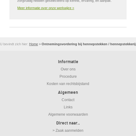
zorgvuldig hebben geselecteerd op kennis, ervaring, en aanpak.
Meer informatie over onze werkwijze >
U bevindt zich hier:
Home
>
Ontnemingsvordering bij hennepstekken / hennepstekkerij
Informatie
Over ons
Procedure
Kosten van rechtsbijstand
Algemeen
Contact
Links
Algemene voorwaarden
Direct naar..
> Zaak aanmelden