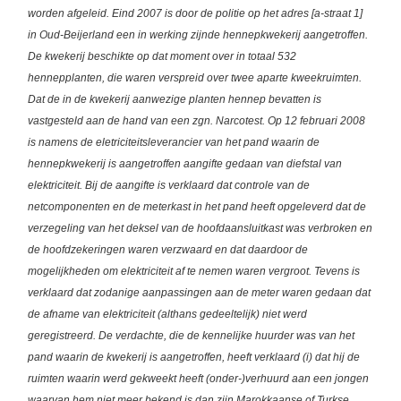
worden afgeleid. Eind 2007 is door de politie op het adres [a-straat 1]
in Oud-Beijerland een in werking zijnde hennepkwekerij aangetroffen.
De kwekerij beschikte op dat moment over in totaal 532
hennepplanten, die waren verspreid over twee aparte kweekruimten.
Dat de in de kwekerij aanwezige planten hennep bevatten is
vastgesteld aan de hand van een zgn. Narcotest. Op 12 februari 2008
is namens de eletriciteitsleverancier van het pand waarin de
hennepkwekerij is aangetroffen aangifte gedaan van diefstal van
elektriciteit. Bij de aangifte is verklaard dat controle van de
netcomponenten en de meterkast in het pand heeft opgeleverd dat de
verzegeling van het deksel van de hoofdaansluitkast was verbroken en
de hoofdzekeringen waren verzwaard en dat daardoor de
mogelijkheden om elektriciteit af te nemen waren vergroot. Tevens is
verklaard dat zodanige aanpassingen aan de meter waren gedaan dat
de afname van elektriciteit (althans gedeeltelijk) niet werd
geregistreerd. De verdachte, die de kennelijke huurder was van het
pand waarin de kwekerij is aangetroffen, heeft verklaard (i) dat hij de
ruimten waarin werd gekweekt heeft (onder-)verhuurd aan een jongen
waarvan hem niet meer bekend is dan zijn Marokkaanse of Turkse