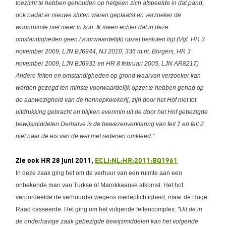
toezicht te hebben gehouden op hetgeen zich afspeelde in dat pand,
ook nadat er nieuwe sloten waren geplaatst en verzoeker de
woonruimte niet meer in kon. Ik meen echter dat in deze
omstandigheden geen (voorwaardelijk) opzet besloten ligt.(Vgl. HR 3
november 2009, LJN BJ6944, NJ 2010, 336 m.nt. Borgers, HR 3
november 2009, LJN BJ6931 en HR 8 februari 2005, LJN AR8217)
Andere feiten en omstandigheden op grond waarvan verzoeker kan
worden gezegd ten minste voorwaardelijk opzet te hebben gehad op
de aanwezigheid van de hennepkwekerij, zijn door het Hof niet tot
uitdrukking gebracht en blijken evenmin uit de door het Hof gebezigde
bewijsmiddelen.Derhalve is de bewezenverklaring van feit 1 en feit 2
niet naar de eis van de wet met redenen omkleed."
Zie ook HR 28 juni 2011,
ECLI:NL:HR:2011:BQ1961
In deze zaak ging het om de verhuur van een ruimte aan een
onbekende man van Turkse of Marokkaanse afkomst. Het hof
veroordeelde de verhuurder wegens medeplichtigheid, maar de Hoge
Raad casseerde. Het ging om het volgende feitencomplex:
"Uit de in
de onderhavige zaak gebezigde bewijsmiddelen kan het volgende