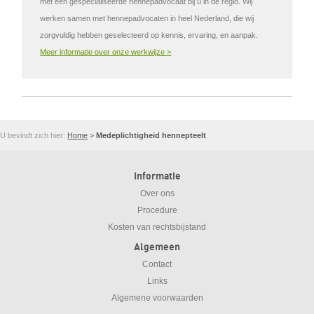
met een gespecialiseerde hennepadvocaat bij u in de regio. Wij
werken samen met hennepadvocaten in heel Nederland, die wij
zorgvuldig hebben geselecteerd op kennis, ervaring, en aanpak.
Meer informatie over onze werkwijze >
U bevindt zich hier:
Home
>
Medeplichtigheid hennepteelt
Informatie
Over ons
Procedure
Kosten van rechtsbijstand
Algemeen
Contact
Links
Algemene voorwaarden