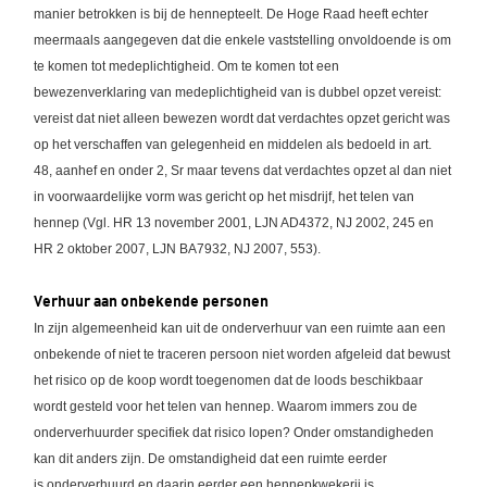
manier betrokken is bij de hennepteelt. De Hoge Raad heeft echter
meermaals aangegeven dat die enkele vaststelling onvoldoende is om
te komen tot medeplichtigheid. Om te komen tot een
bewezenverklaring van medeplichtigheid van is dubbel opzet vereist:
vereist dat niet alleen bewezen wordt dat verdachtes opzet gericht was
op het verschaffen van gelegenheid en middelen als bedoeld in art.
48, aanhef en onder 2, Sr maar tevens dat verdachtes opzet al dan niet
in voorwaardelijke vorm was gericht op het misdrijf, het telen van
hennep (Vgl. HR 13 november 2001, LJN AD4372, NJ 2002, 245 en
HR 2 oktober 2007, LJN BA7932, NJ 2007, 553).
Verhuur aan onbekende personen
In zijn algemeenheid kan uit de onderverhuur van een ruimte aan een
onbekende of niet te traceren persoon niet worden afgeleid dat bewust
het risico op de koop wordt toegenomen dat de loods beschikbaar
wordt gesteld voor het telen van hennep. Waarom immers zou de
onderverhuurder specifiek dat risico lopen? Onder omstandigheden
kan dit anders zijn. De omstandigheid dat een ruimte eerder
is onderverhuurd en daarin eerder een hennepkwekerij is