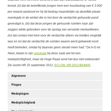
komaf, (ii) dat de betreffende jongen hem een huurbedrag van € 3.000
per maand aanbood en hij dit bedrag maandelijks op dezelfde plaats
neerlegde in de winkel die in het door de verdachte gehuurde pand
gevestigd is, (iii) dat deze jongen de gehuurde ruimten naar zijn
zeggen wilde gebruiken voor de opslag van vervalste merkartikelen,
(iv) dat contact met hem voor de verdachte alleen via briefjes mogelijk
was en (v) dat de verdachte de ruimten waarin werd gekweekt nooit
heeft betreden, omdat hij daarvan geen sleutel meer had."
De A-G mr.
Aben, kwam in zijn
conclusie
bij deze zaak wel tot een
medeplichtigheid, maar de Hoge Raad vond het dus niet voldoende!
Zie voorts HR 25 september 2012,
ECLI:NL:HR:2012:BX4845
Algemeen
Plegen
Medeplegen
Medeplichtigheid