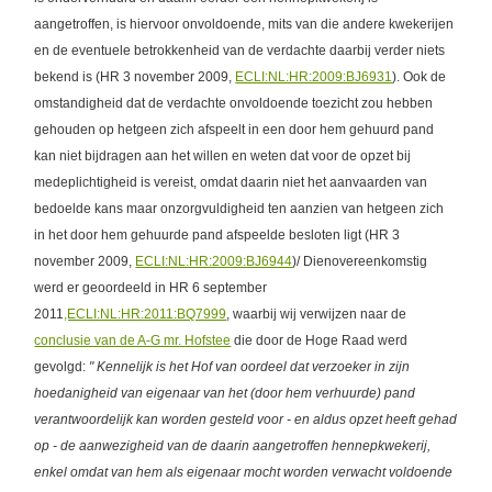
aangetroffen, is hiervoor onvoldoende, mits van die andere kwekerijen
en de eventuele betrokkenheid van de verdachte daarbij verder niets
bekend is (HR 3 november 2009,
ECLI:NL:HR:2009:BJ6931
). Ook de
omstandigheid dat de verdachte onvoldoende toezicht zou hebben
gehouden op hetgeen zich afspeelt in een door hem gehuurd pand
kan niet bijdragen aan het willen en weten dat voor de opzet bij
medeplichtigheid is vereist, omdat daarin niet het aanvaarden van
bedoelde kans maar onzorgvuldigheid ten aanzien van hetgeen zich
in het door hem gehuurde pand afspeelde besloten ligt (HR 3
november 2009,
ECLI:NL:HR:2009:BJ6944
)/ Dienovereenkomstig
werd er geoordeeld in HR 6 september
2011
,ECLI:NL:HR:2011:BQ7999
, waarbij wij verwijzen naar de
conclusie van de A-G mr. Hofstee
die door de Hoge Raad werd
gevolgd:
" Kennelijk is het Hof van oordeel dat verzoeker in zijn
hoedanigheid van eigenaar van het (door hem verhuurde) pand
verantwoordelijk kan worden gesteld voor - en aldus opzet heeft gehad
op - de aanwezigheid van de daarin aangetroffen hennepkwekerij,
enkel omdat van hem als eigenaar mocht worden verwacht voldoende