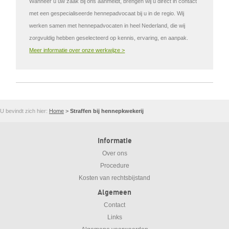
Wanneer u uw zaak bij ons aanmeldt, brengen wij u direct in contact
met een gespecialiseerde hennepadvocaat bij u in de regio. Wij
werken samen met hennepadvocaten in heel Nederland, die wij
zorgvuldig hebben geselecteerd op kennis, ervaring, en aanpak.
Meer informatie over onze werkwijze >
U bevindt zich hier:
Home
>
Straffen bij hennepkwekerij
Informatie
Over ons
Procedure
Kosten van rechtsbijstand
Algemeen
Contact
Links